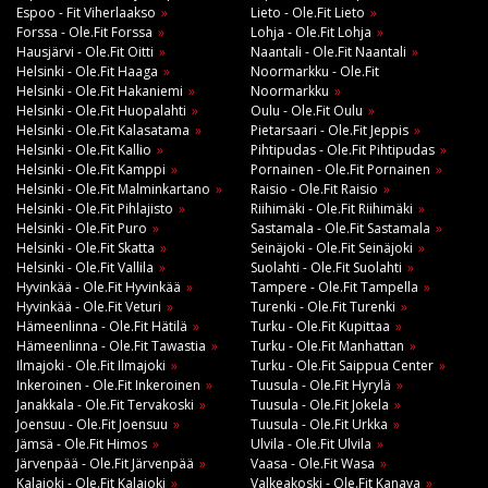
Espoo - Fit Viherlaakso
Lieto - Ole.Fit Lieto
Forssa - Ole.Fit Forssa
Lohja - Ole.Fit Lohja
Hausjärvi - Ole.Fit Oitti
Naantali - Ole.Fit Naantali
Helsinki - Ole.Fit Haaga
Noormarkku - Ole.Fit
Helsinki - Ole.Fit Hakaniemi
Noormarkku
Helsinki - Ole.Fit Huopalahti
Oulu - Ole.Fit Oulu
Helsinki - Ole.Fit Kalasatama
Pietarsaari - Ole.Fit Jeppis
Helsinki - Ole.Fit Kallio
Pihtipudas - Ole.Fit Pihtipudas
Helsinki - Ole.Fit Kamppi
Pornainen - Ole.Fit Pornainen
Helsinki - Ole.Fit Malminkartano
Raisio - Ole.Fit Raisio
Helsinki - Ole.Fit Pihlajisto
Riihimäki - Ole.Fit Riihimäki
Helsinki - Ole.Fit Puro
Sastamala - Ole.Fit Sastamala
Helsinki - Ole.Fit Skatta
Seinäjoki - Ole.Fit Seinäjoki
Helsinki - Ole.Fit Vallila
Suolahti - Ole.Fit Suolahti
Hyvinkää - Ole.Fit Hyvinkää
Tampere - Ole.Fit Tampella
Hyvinkää - Ole.Fit Veturi
Turenki - Ole.Fit Turenki
Hämeenlinna - Ole.Fit Hätilä
Turku - Ole.Fit Kupittaa
Hämeenlinna - Ole.Fit Tawastia
Turku - Ole.Fit Manhattan
Ilmajoki - Ole.Fit Ilmajoki
Turku - Ole.Fit Saippua Center
Inkeroinen - Ole.Fit Inkeroinen
Tuusula - Ole.Fit Hyrylä
Janakkala - Ole.Fit Tervakoski
Tuusula - Ole.Fit Jokela
Joensuu - Ole.Fit Joensuu
Tuusula - Ole.Fit Urkka
Jämsä - Ole.Fit Himos
Ulvila - Ole.Fit Ulvila
Järvenpää - Ole.Fit Järvenpää
Vaasa - Ole.Fit Wasa
Kalajoki - Ole.Fit Kalajoki
Valkeakoski - Ole.Fit Kanava