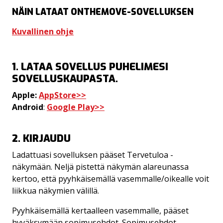
NÄIN LATAAT ONTHEMOVE-SOVELLUKSEN
TAUKO JA IRTISANOMINEN
SUIHKURUSKETUKSET
Kuvallinen ohje
SOPIMUSEHDOT
ESTEETTÖMYYSTIEDOT
1. LATAA SOVELLUS PUHELIMESI
SOVELLUSKAUPASTA.
TIETOSUOJASELOSTE
Apple:
AppStore>>
Android
:
Google Play>>
2. KIRJAUDU
Ladattuasi sovelluksen pääset Tervetuloa -
näkymään. Neljä pistettä näkymän alareunassa
kertoo, että pyyhkäisemällä vasemmalle/oikealle voit
liikkua näkymien välillä.
Pyyhkäisemällä kertaalleen vasemmalle, pääset
hyväksymään sopimusehdot. Sopimusehdot