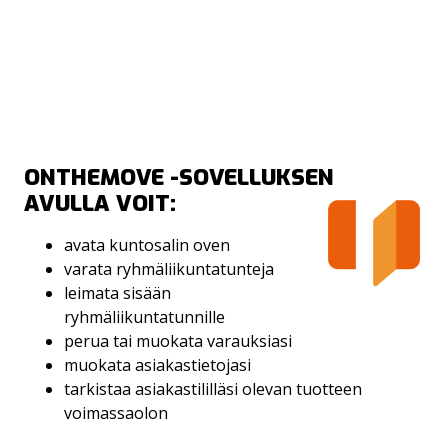
ONTHEMOVE -SOVELLUKSEN
AVULLA VOIT:
KUNTOILUN ALOITTAMINEN
TUNTIKUVAUKSET
KIRSI VUOLA
KUNTOSALI
avata kuntosalin oven
varata ryhmäliikuntatunteja
KALENTERI JA VARAUKSET
ONTHEMOVE-SOVELLUS
OHJATUT TUNNIT
leimata sisään
ryhmäliikuntatunnille
KAVERIKAMPANJA
ÄITIYSLIIKUNTA
perua tai muokata varauksiasi
muokata asiakastietojasi
KUNTOSALIN PELISÄÄNNÖT
PERSONAL TRAINING
tarkistaa asiakastililläsi olevan tuotteen
voimassaolon
USEIN KYSYTTYÄ
X-TONE