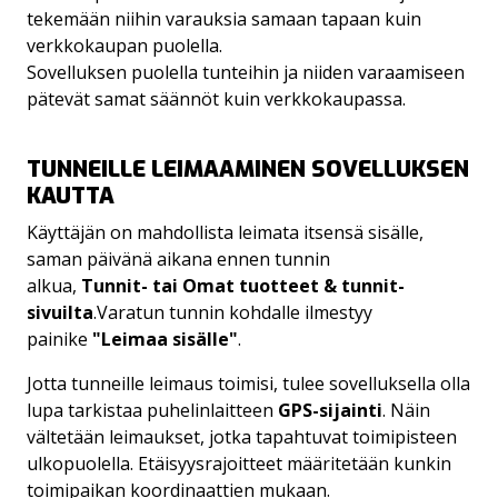
tekemään niihin varauksia samaan tapaan kuin
verkkokaupan puolella.
Sovelluksen puolella tunteihin ja niiden varaamiseen
pätevät samat säännöt kuin verkkokaupassa.
TUNNEILLE LEIMAAMINEN SOVELLUKSEN
KAUTTA
Käyttäjän on mahdollista leimata itsensä sisälle,
saman päivänä aikana ennen tunnin
alkua,
Tunnit- tai Omat tuotteet & tunnit-
sivuilta
.Varatun tunnin kohdalle ilmestyy
painike
"Leimaa sisälle"
.
Jotta tunneille leimaus toimisi, tulee sovelluksella olla
lupa tarkistaa puhelinlaitteen
GPS-sijainti
. Näin
vältetään leimaukset, jotka tapahtuvat toimipisteen
ulkopuolella. Etäisyysrajoitteet määritetään kunkin
toimipaikan koordinaattien mukaan.