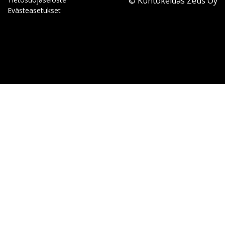
© Kuntokeidas Zeus Oy
Evästeasetukset